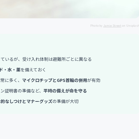
Photo by
Jamie Street
on Unsplas
しているが、受け入れ体制は避難所ごとに異なる
ド・水・薬
を備えておく
非常に多く、
マイクロチップとGPS首輪の併用
が有効
チン証明書の準備など、
平時の備えが命を守る
本的なしつけとマナーグッズ
の準備が大切