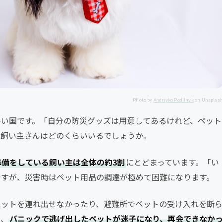
Photo by
Andriyko Podilnyk
on Unsplas
多い国です。「自分の防災グッズは用意してあるけれど、ペット
る飼い主さんはどのくらいいるでしょうか。
準備をしている飼い主は全体の約3割
にとどまっています。「い
ですが、災害時はペット用品の調達が極めて困難になります。
ペットを連れ出せなかったり、避難所でペットの受け入れを断
た、
パニックで逃げ出したペットが迷子になり、再会できなか