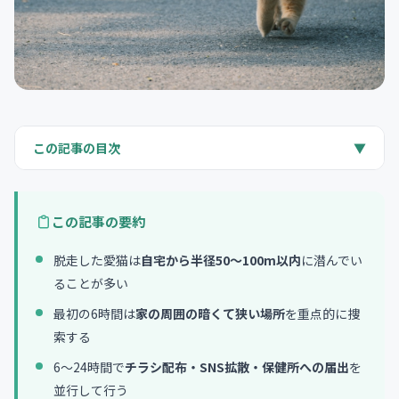
この記事の目次
▼
愛猫が脱走した！まずやるべきこと
最初の6時間：家の周囲を徹底捜索
この記事の要約
6〜24時間：チラシ・SNS・保健所への届出
脱走した愛猫は
自宅から半径50〜100m以内
に潜んでい
24〜72時間：捕獲器の設置と夜間捜索
ることが多い
72時間以降：長期戦の心構え
最初の6時間は
家の周囲の暗くて狭い場所
を重点的に捜
脱走した愛猫を見つけたときの捕まえ方
索する
再発防止：脱走を防ぐ対策
6〜24時間で
チラシ配布・SNS拡散・保健所への届出
を
まとめ
並行して行う