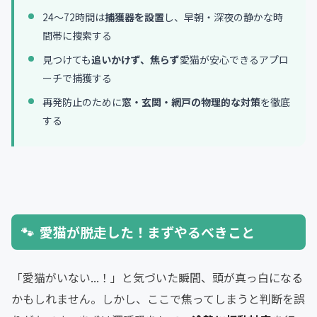
よくある質問
24〜72時間は
捕獲器を設置
し、早朝・深夜の静かな時
間帯に捜索する
見つけても
追いかけず、焦らず
愛猫が安心できるアプロ
ーチで捕獲する
再発防止のために
窓・玄関・網戸の物理的な対策
を徹底
する
愛猫が脱走した！まずやるべきこと
「愛猫がいない...！」と気づいた瞬間、頭が真っ白になる
かもしれません。しかし、ここで焦ってしまうと判断を誤