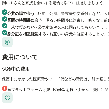
飼い主さんと直接お会いする場合は以下に注意しましょう。
公共の場で会う
- 駅前、公園、警察署や交番付近など、
昼間の時間帯に会う
- 明るい時間帯に約束し、暗くなる
一人で行かない
- 必ず家族や友人に同行してもらいまし
身分証を相互確認する
- お互いの身元を確認することで
費用について
保護中の費用
保護中にかかった医療費やフード代などの費用は、引き渡し
当プラットフォームは費用の仲裁を行いません。費用に関