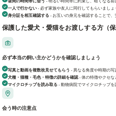
昼間の時間帯に会う
- 明るい時間帯に約束し、暗くなる
一人で行かない
- 必ず家族や友人に同行してもらいまし
身分証を相互確認する
- お互いの身元を確認することで
保護した愛犬・愛猫をお渡しする方（保
必ず本当の飼い主かどうかを確認しましょう
写真と動画を複数枚見せてもらう
- 異なる角度や時期の
犬種・猫種・毛色・特徴の詳細を確認
- 体の特徴やクセ
マイクロチップを読み取る
- 動物病院でマイクロチップ
会う時の注意点