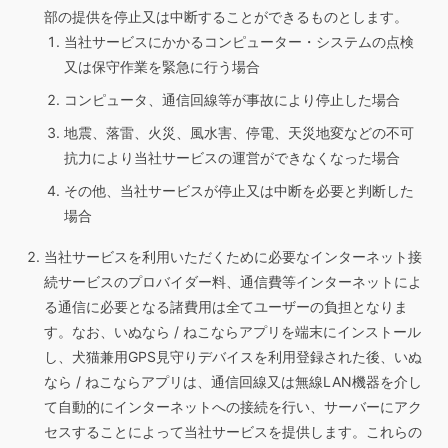
部の提供を停止又は中断することができるものとします。
当社サービスにかかるコンピューター・システムの点検
又は保守作業を緊急に行う場合
コンピュータ、通信回線等が事故により停止した場合
地震、落雷、火災、風水害、停電、天災地変などの不可
抗力により当社サービスの運営ができなくなった場合
その他、当社サービスが停止又は中断を必要と判断した
場合
当社サービスを利用いただくために必要なインターネット接
続サービスのプロバイダー料、通信費等インターネットによ
る通信に必要となる諸費用は全てユーザーの負担となりま
す。なお、いぬなら / ねこならアプリを端末にインストール
し、犬猫兼用GPS見守りデバイスを利用登録された後、いぬ
なら / ねこならアプリは、通信回線又は無線LAN機器を介し
て自動的にインターネットへの接続を行い、サーバーにアク
セスすることによって当社サービスを提供します。これらの