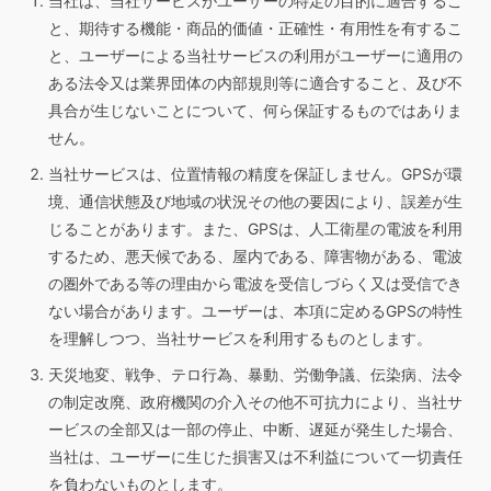
当社は、当社サービスがユーザーの特定の目的に適合するこ
と、期待する機能・商品的価値・正確性・有用性を有するこ
と、ユーザーによる当社サービスの利用がユーザーに適用の
ある法令又は業界団体の内部規則等に適合すること、及び不
具合が生じないことについて、何ら保証するものではありま
せん。
当社サービスは、位置情報の精度を保証しません。GPSが環
境、通信状態及び地域の状況その他の要因により、誤差が生
じることがあります。また、GPSは、人工衛星の電波を利用
するため、悪天候である、屋内である、障害物がある、電波
の圏外である等の理由から電波を受信しづらく又は受信でき
ない場合があります。ユーザーは、本項に定めるGPSの特性
を理解しつつ、当社サービスを利用するものとします。
天災地変、戦争、テロ行為、暴動、労働争議、伝染病、法令
の制定改廃、政府機関の介入その他不可抗力により、当社サ
ービスの全部又は一部の停止、中断、遅延が発生した場合、
当社は、ユーザーに生じた損害又は不利益について一切責任
を負わないものとします。