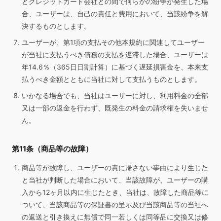
とクレジットカード会社との間で何らかの紛争が発生した場
合、ユーザーは、自己の責任と費用において、当該紛争を解
決するものとします。
ユーザーが、第1項の支払その他本規約に関連してユーザー
が当社に支払うべき債務の支払を遅滞した場合、ユーザーは
年14.6％（365日日割計算）に基づく遅延損害金を、本来支
払うべき金額とともに当社に対して支払うものとします。
いかなる場合でも、当社はユーザーに対し、利用料金の全部
又は一部の返金を行わず、既発生の料金の請求権を失いませ
ん。
第11条（商品等の故障）
商品等が故障し、ユーザーの責に帰さない事由により生じた
と当社が判断した場合において、当該故障が、ユーザーの購
入から12ヶ月以内に生じたとき、当社は、故障した商品等に
ついて、当該商品等の保証書の呈示及び当該商品等の当社へ
の返送と引き換えに無償で同一若しくは同等品に交換又は修