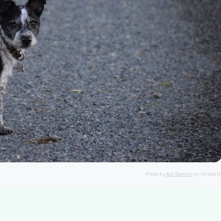
Photo by
Kat Damant
on Unsplas