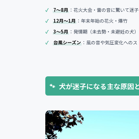
7〜8月
：花火大会・雷の音に驚いて迷子
12月〜1月
：年末年始の花火・爆竹
3〜5月
：発情期（未去勢・未避妊の犬）
台風シーズン
：風の音や気圧変化へのス
犬が迷子になる主な原因