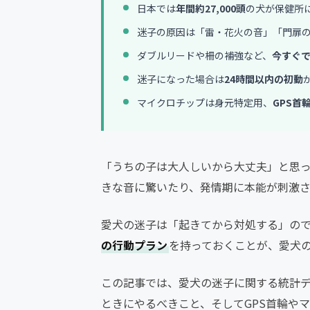
日本では
年間約27,000頭
の犬が保健所
迷子の原因は「雷・花火の音」「門扉
ダブルリードや柵の補強など、
今すぐで
迷子になった場合は
24時間以内の初動
マイクロチップは身元特定用、
GPS首
「うちの子は大人しいから大丈夫」と思っ
きな音に驚いたり、発情期に本能が刺激
愛犬の迷子は「起きてから対処する」の
の行動プラン
を持っておくことが、愛犬
この記事では、愛犬の迷子に関する統計デ
ときにやるべきこと、そしてGPS首輪や