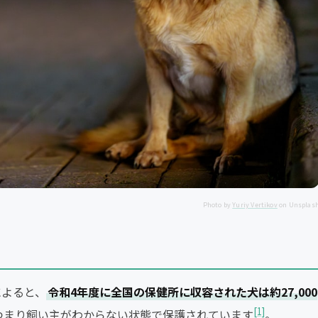
Photo by
Yuriy Vertikov
on Unsplas
によると、
令和4年度に全国の保健所に収容された犬は約27,000
[1]
つまり飼い主がわからない状態で保護されています
。