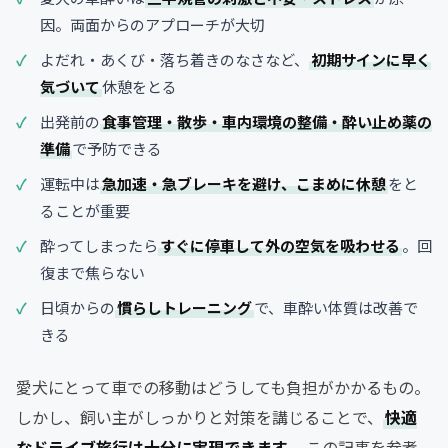
因。両面からのアプローチが大切
よだれ・あくび・落ち着きのなさなど、
初期サインに早く
気づいて
休憩をとる
出発前の
食事管理・散歩・車内環境の整備・酔い止め薬の
準備
で予防できる
運転中は
急加速・急ブレーキを避け、こまめに休憩
をと
ることが重要
酔ってしまったら
すぐに停車して外の空気を吸わせる
。回
復まで焦らない
日頃からの
慣らしトレーニング
で、車酔い体質は改善で
きる
愛犬にとって車での移動はどうしても負担がかかるもの。
しかし、飼い主がしっかりと対策を講じることで、
快適
なドライブ旅行は十分に実現できます
。この記事を参考