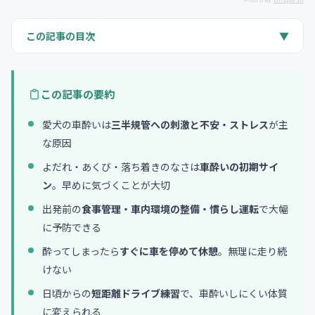
この記事の目次
▼
なぜ犬は車酔いするの？原因を理解しよう
車酔いのサイン・症状を見逃さない
この記事の要約
出発前にできる5つの予防策
愛犬の車酔いは
三半規管への刺激と不安・ストレス
が主
車内でできる酔い防止テクニック
な原因
酔ってしまった時の対処法
よだれ・あくび・落ち着きのなさは
車酔いの初期サイ
車酔いしにくくなるトレーニング方法
ン
。早めに気づくことが大切
まとめ
出発前の
食事管理・車内環境の整備・慣らし運転
で大幅
よくある質問
に予防できる
酔ってしまったら
すぐに車を停めて休憩
。無理に走り続
けない
日頃からの
短距離ドライブ練習
で、車酔いしにくい体質
に変えられる